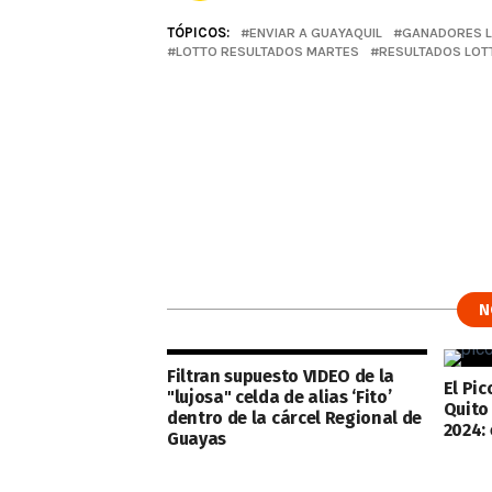
TÓPICOS:
ENVIAR A GUAYAQUIL
GANADORES L
LOTTO RESULTADOS MARTES
RESULTADOS LOT
N
Filtran supuesto VIDEO de la
El Pic
"lujosa" celda de alias ‘Fito’
Quito 
dentro de la cárcel Regional de
2024:
Guayas