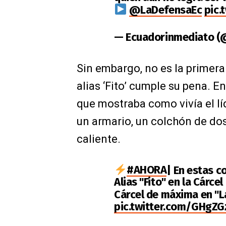
@LaDefensaEc
pic.
— Ecuadorinmediato (
Sin embargo, no es la primera
alias ‘Fito’ cumple su pena. E
que mostraba como vivía el lí
un armario, un colchón de dos
caliente.
#AHORA
| En estas c
Alias "Fito" en la Cárce
Cárcel de máxima en "
pic.twitter.com/GHgZ