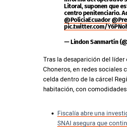
Litoral, suponen que es
centro penitenciario. A
@PoliciaEcuador
@Pre
pic.twitter.com/Y6PNo
— Lindon Sanmartín (
Tras la desaparición del líde
Choneros, en redes sociales 
celda dentro de la cárcel Reg
habitación, con comodidades p
Fiscalía abre una investig
SNAI asegura que contin