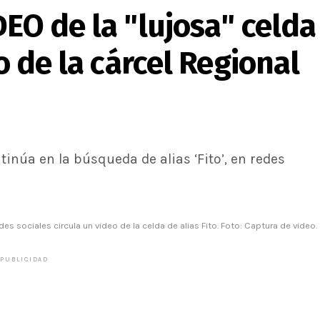
DEO de la "lujosa" celda
ro de la cárcel Regional
inúa en la búsqueda de alias ‘Fito’, en redes
des sociales circula un video de la celda de alias Fito. Foto: Captura de video.
PUBLICIDAD