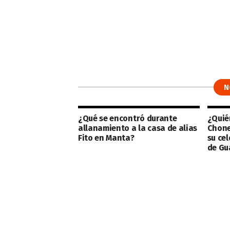
N
¿Qué se encontró durante
¿Quién
allanamiento a la casa de alias
Chone
Fito en Manta?
su cel
de Gu