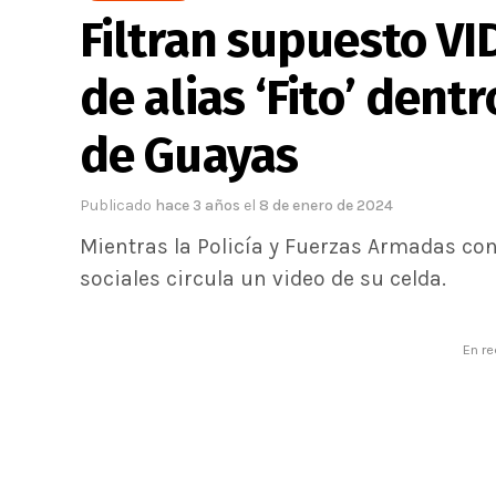
Filtran supuesto VI
de alias ‘Fito’ dent
de Guayas
Publicado
hace 3 años
el
8 de enero de 2024
Mientras la Policía y Fuerzas Armadas cont
sociales circula un video de su celda.
En re