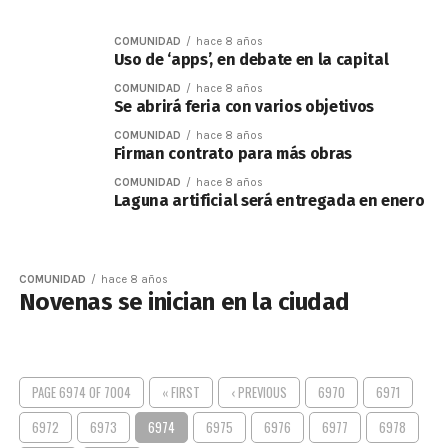
COMUNIDAD
hace 8 años
Uso de ‘apps’, en debate en la capital
COMUNIDAD
hace 8 años
Se abrirá feria con varios objetivos
COMUNIDAD
hace 8 años
Firman contrato para más obras
COMUNIDAD
hace 8 años
Laguna artificial será entregada en enero
COMUNIDAD
hace 8 años
Novenas se inician en la ciudad
PAGE 6974 OF 7004
« FIRST
‹ PREVIOUS
6970
6971
6972
6973
6974
6975
6976
6977
6978