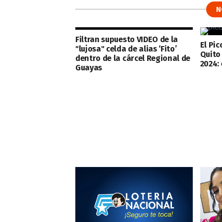
N
Filtran supuesto VIDEO de la
El Pic
"lujosa" celda de alias ‘Fito’
Quito 
dentro de la cárcel Regional de
2024:
Guayas