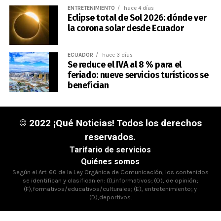
ENTRETENIMIENTO
hace 4 días
Eclipse total de Sol 2026: dónde ver
la corona solar desde Ecuador
ECUADOR
hace 3 días
Se reduce el IVA al 8 % para el
feriado: nueve servicios turísticos se
benefician
© 2022 ¡Qué Noticias! Todos los derechos
reservados.
Tarifario de servicios
Quiénes somos
Según el Art. 60 de la Ley Orgánica de Comunicación, los contenidos
se identifican y clasifican en: (I),informativos; (O), de opinión;
(F),formativos/educativos/culturales; (E), entretenimiento; y
(D),deportivos.