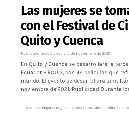
Las mujeres se tom
con el Festival de C
Quito y Cuenca
Publicado
hace 5 años
el
5 de noviembre de 2021
En Quito y Cuenca se desarrollará la terce
Ecuador – EQUIS, con 46 películas que refl
mundo. El evento se desarrollará simultá
noviembre de 2021. Publicidad Durante los
Semillas: Mujeres negras al poder (Éthel Oliveira, Júlia Mariano