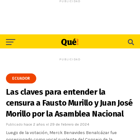
PUBLICIDAD
PUBLICIDAD
ECUADOR
Las claves para entender la
censura a Fausto Murillo y Juan José
Morillo por la Asamblea Nacional
Publicado
hace 2 años
el
29 de febrero de 2024
Luego de la votación, Merck Benavides Benalcázar fue
posesionado como vocal suplente del Consejo de la