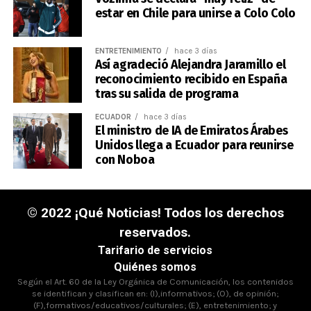
estar en Chile para unirse a Colo Colo
ENTRETENIMIENTO
hace 3 días
Así agradeció Alejandra Jaramillo el
reconocimiento recibido en España
tras su salida de programa
ECUADOR
hace 3 días
El ministro de IA de Emiratos Árabes
Unidos llega a Ecuador para reunirse
con Noboa
© 2022 ¡Qué Noticias! Todos los derechos
reservados.
Tarifario de servicios
Quiénes somos
Según el Art. 60 de la Ley Orgánica de Comunicación, los contenidos
se identifican y clasifican en: (I),informativos; (O), de opinión;
(F),formativos/educativos/culturales; (E), entretenimiento; y