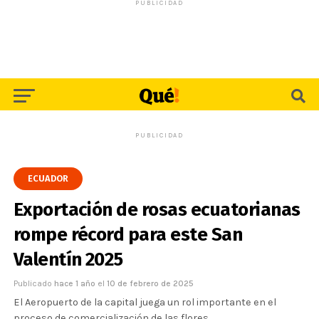
PUBLICIDAD
PUBLICIDAD
ECUADOR
Exportación de rosas ecuatorianas
rompe récord para este San
Valentín 2025
Publicado
hace 1 año
el
10 de febrero de 2025
El Aeropuerto de la capital juega un rol importante en el
proceso de comercialización de las flores.