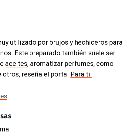
uy utilizado por brujos y hechiceros para
minos. Este preparado también suele ser
de
aceites
, aromatizar perfumes, como
otros, reseña el portal
Para ti.
les
osas
lma