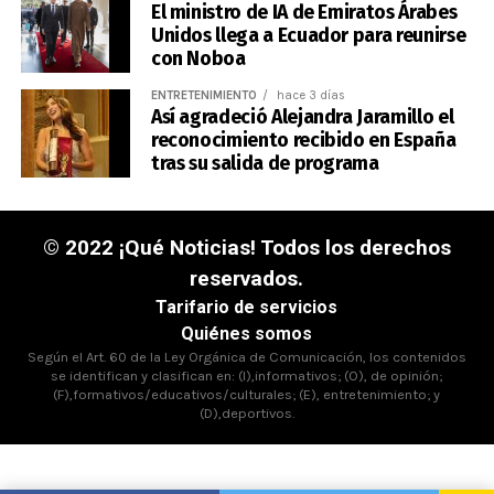
El ministro de IA de Emiratos Árabes
Unidos llega a Ecuador para reunirse
con Noboa
ENTRETENIMIENTO
hace 3 días
Así agradeció Alejandra Jaramillo el
reconocimiento recibido en España
tras su salida de programa
© 2022 ¡Qué Noticias! Todos los derechos
reservados.
Tarifario de servicios
Quiénes somos
Según el Art. 60 de la Ley Orgánica de Comunicación, los contenidos
se identifican y clasifican en: (I),informativos; (O), de opinión;
(F),formativos/educativos/culturales; (E), entretenimiento; y
(D),deportivos.