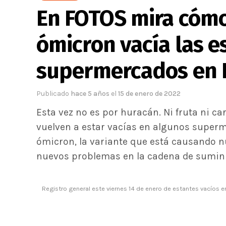
En FOTOS mira cómo
ómicron vacía las e
supermercados en 
Publicado
hace 5 años
el
15 de enero de 2022
Esta vez no es por huracán. Ni fruta ni ca
vuelven a estar vacías en algunos super
ómicron, la variante que está causando n
nuevos problemas en la cadena de suminis
Registro general este viernes 14 de enero de estantes vacíos 