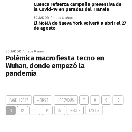
Cuenca refuerza campaña preventiva de
la Covid-19 en paradas del Tranvía
ECUADOR
hace 6 años
El MoMA de Nueva York volverá a abrir el 27
de agosto
ECUADOR
hace 6 años
Polémica macrofiesta tecno en
Wuhan, donde empezó la
pandemia
PAGE 11 OF 17
« FIRST
‹ PREVIOUS
7
8
9
10
11
12
13
14
15
NEXT ›
LAST »