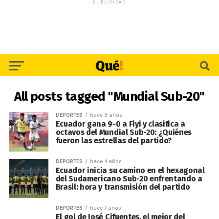
PUBLICIDAD
All posts tagged "Mundial Sub-20"
DEPORTES
hace 3 años
Ecuador gana 9-0 a Fiyi y clasifica a
octavos del Mundial Sub-20: ¿Quiénes
fueron las estrellas del partido?
DEPORTES
hace 4 años
Ecuador inicia su camino en el hexagonal
del Sudamericano Sub-20 enfrentando a
Brasil: hora y transmisión del partido
DEPORTES
hace 7 años
El gol de José Cifuentes, el mejor del