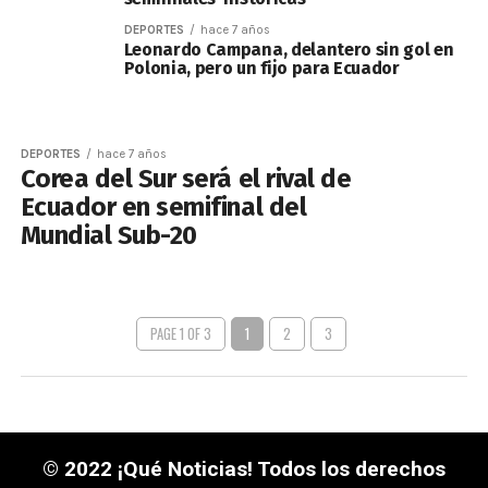
DEPORTES
hace 7 años
Leonardo Campana, delantero sin gol en
Polonia, pero un fijo para Ecuador
DEPORTES
hace 7 años
Corea del Sur será el rival de
Ecuador en semifinal del
Mundial Sub-20
PAGE 1 OF 3
1
2
3
© 2022 ¡Qué Noticias! Todos los derechos