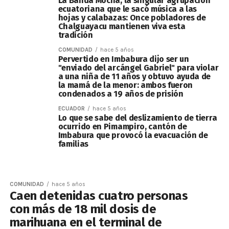
La Banda Mocha, la singular agrupación
ecuatoriana que le sacó música a las
hojas y calabazas: Once pobladores de
Chalguayacu mantienen viva esta
tradición
COMUNIDAD
hace 5 años
Pervertido en Imbabura dijo ser un
"enviado del arcángel Gabriel" para violar
a una niña de 11 años y obtuvo ayuda de
la mamá de la menor: ambos fueron
condenados a 19 años de prisión
ECUADOR
hace 5 años
Lo que se sabe del deslizamiento de tierra
ocurrido en Pimampiro, cantón de
Imbabura que provocó la evacuación de
familias
COMUNIDAD
hace 5 años
Caen detenidas cuatro personas
con más de 18 mil dosis de
marihuana en el terminal de