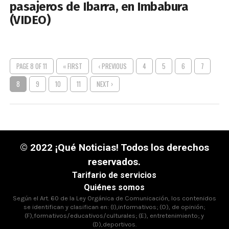
pasajeros de Ibarra, en Imbabura
(VIDEO)
PAGE 8 OF 11
« FIRST
‹ PREVIOUS
4
5
6
7
8
9
10
11
NEXT ›
© 2022 ¡Qué Noticias! Todos los derechos
reservados.
Tarifario de servicios
Quiénes somos
Según el Art. 60 de la Ley Orgánica de Comunicación, los contenidos
se identifican y clasifican en: (I),informativos; (O), de opinión;
(F),formativos/educativos/culturales; (E), entretenimiento; y
(D),deportivos.