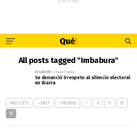
PUBLICIDAD
All posts tagged "Imbabura"
ECUADOR
hace 7 años
Se denunció irrespeto al silencio electoral
en Ibarra
PAGE 11 OF 11
« FIRST
‹ PREVIOUS
7
8
9
10
11