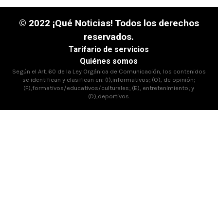
© 2022 ¡Qué Noticias! Todos los derechos
reservados.
Tarifario de servicios
Quiénes somos
Según el Art. 60 de la Ley Orgánica de Comunicación, los contenidos
se identifican y clasifican en: (I),informativos; (O), de opinión;
(F),formativos/educativos/culturales; (E), entretenimiento; y
(D),deportivos.