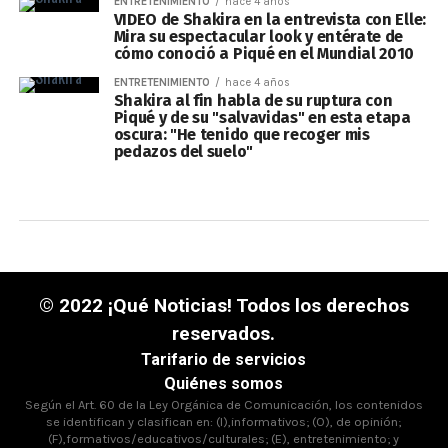
ENTRETENIMIENTO
hace 4 años
VIDEO de Shakira en la entrevista con Elle:
Mira su espectacular look y entérate de
cómo conoció a Piqué en el Mundial 2010
ENTRETENIMIENTO
hace 4 años
Shakira al fin habla de su ruptura con
Piqué y de su "salvavidas" en esta etapa
oscura: "He tenido que recoger mis
pedazos del suelo"
© 2022 ¡Qué Noticias! Todos los derechos
reservados.
Tarifario de servicios
Quiénes somos
Según el Art. 60 de la Ley Orgánica de Comunicación, los contenidos
se identifican y clasifican en: (I),informativos; (O), de opinión;
(F),formativos/educativos/culturales; (E), entretenimiento; y