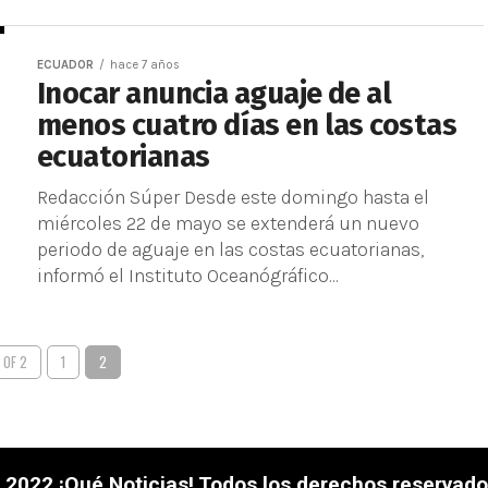
ECUADOR
hace 7 años
Inocar anuncia aguaje de al
menos cuatro días en las costas
ecuatorianas
Redacción Súper Desde este domingo hasta el
miércoles 22 de mayo se extenderá un nuevo
periodo de aguaje en las costas ecuatorianas,
informó el Instituto Oceanógráfico...
 OF 2
1
2
 2022 ¡Qué Noticias! Todos los derechos reservado