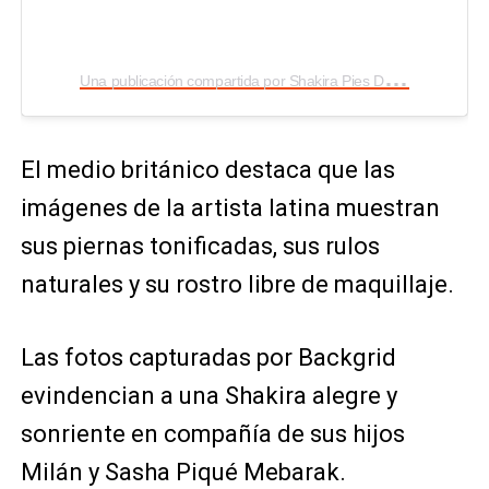
U
na publicación compartida por Shakira Pies Descalzos Brasil (@shakirapdbrasil)
El medio británico destaca que las
imágenes de la artista latina muestran
sus piernas tonificadas, sus rulos
naturales y su rostro libre de maquillaje.
Las fotos capturadas por Backgrid
evindencian a una Shakira alegre y
sonriente en compañía de sus hijos
Milán y Sasha Piqué Mebarak.