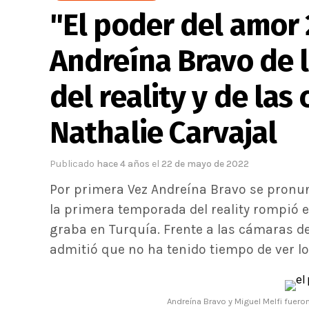
"El poder del amor 2
Andreína Bravo de
del reality y de la
Nathalie Carvajal
Publicado
hace 4 años
el
22 de mayo de 2022
Por primera Vez Andreína Bravo se pronun
la primera temporada del reality rompió e
graba en Turquía. Frente a las cámaras de
admitió que no ha tenido tiempo de ver los
Andreína Bravo y Miguel Melfi fuer