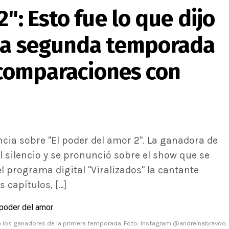
": Esto fue lo que dijo
 la segunda temporada
s comparaciones con
cia sobre "El poder del amor 2". La ganadora de
l silencio y se pronunció sobre el show que se
l programa digital "Viralizados" la cantante
 capítulos, […]
on los ganadores de la primera temporada. Foto: Instagram @andreinabravoo.