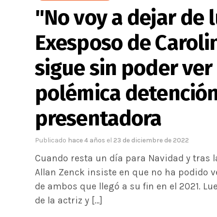
"No voy a dejar de l
Exesposo de Caroli
sigue sin poder ver 
polémica detención 
presentadora
Publicado
hace 4 años
el
23 de diciembre de 2022
Cuando resta un día para Navidad y tras l
Allan Zenck insiste en que no ha podido v
de ambos que llegó a su fin en el 2021. L
de la actriz y […]