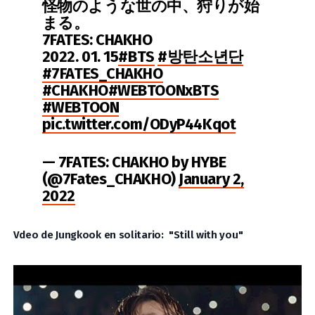
怪物のような世の中、狩りが始
まる。
7FATES: CHAKHO
2022. 01. 15
#BTS
#방탄소년단
#7FATES_CHAKHO
#CHAKHO
#WEBTOONxBTS
#WEBTOON
pic.twitter.com/ODyP44Kqot
— 7FATES: CHAKHO by HYBE
(@7Fates_CHAKHO)
January 2,
2022
Vdeo de Jungkook en solitario: "Still with you"