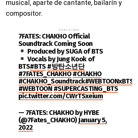
musical, aparte de cantante, bailarín y
compositor.
PUBLICIDAD
7FATES: CHAKHO Official
Soundtrack Coming Soon
Produced by SUGA of BTS
Vocals by Jung Kook of
BTS
#BTS
#방탄소년단
#7FATES_CHAKHO
#CHAKHO
#CHAKHO_Soundtrack
#WEBTOONxBTS
#WEBTOON
#SUPERCASTING_BTS
pic.twitter.com/CWrTSxeium
— 7FATES: CHAKHO by HYBE
(@7Fates_CHAKHO)
January 5,
2022