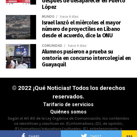
después de desaparecer en Puerto
López
MUNDO
hace 4 días
Israel lanzó el miércoles el mayor
número de proyectiles en Líbano
desde el acuerdo, dice la ONU
COMUNIDAD
hace 4 días
Alumnos pusieron a prueba su
oratoria en concurso intercolegial en
Guayaquil
© 2022 ¡Qué Noticias! Todos los derechos
reservados.
Tarifario de servicios
Quiénes somos
Según el Art. 60 de la Ley Orgánica de Comunicación, los contenidos
se identifican y clasifican en: (I),informativos; (O), de opinión;
(F),formativos/educativos/culturales; (E), entretenimiento; y
(D),deportivos.
SHARE
TWEET