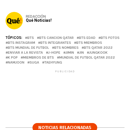
REDACCIÓN
Qué Noticias!
TÓPICOS:
BTS
BTS CANCION QATAR
BTS EDAD
BTS FOTOS
BTS INSTAGRAM
BTS INTEGRANTES
BTS MIEMBROS
BTS MUNDIAL DE FUTBOL
BTS NOMBRES
BTS QATAR 2022
ENVIAR A LA REVISTA
J-HOPE
JIMIN
JIN
JUNGKOOK
K POP
MIEMBROS DE BTS
MUNDIAL DE FUTBOL QATAR 2022
NAMJOON
SUGA
TAEHYUNG
PUBLICIDAD
NOTICIAS RELACIONADAS