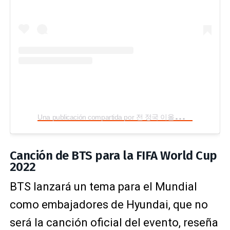
U
na publicación compartida por 전 정국 이올시다 (@jungkook.97)
Canción de BTS para la FIFA World Cup
2022
BTS lanzará un tema para el Mundial
como embajadores de Hyundai, que no
será la canción oficial del evento, reseña