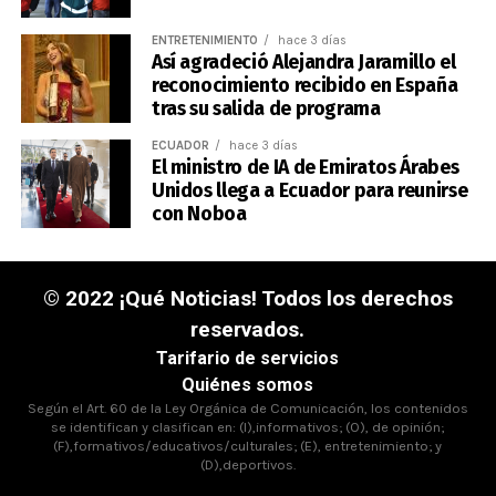
ENTRETENIMIENTO
hace 3 días
Así agradeció Alejandra Jaramillo el
reconocimiento recibido en España
tras su salida de programa
ECUADOR
hace 3 días
El ministro de IA de Emiratos Árabes
Unidos llega a Ecuador para reunirse
con Noboa
© 2022 ¡Qué Noticias! Todos los derechos
reservados.
Tarifario de servicios
Quiénes somos
Según el Art. 60 de la Ley Orgánica de Comunicación, los contenidos
se identifican y clasifican en: (I),informativos; (O), de opinión;
(F),formativos/educativos/culturales; (E), entretenimiento; y
(D),deportivos.