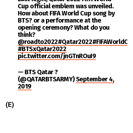
Cup official emblem was unveiled.
How about FIFA World Cup song by
BTS? or a performance at the
opening ceremony? What do you
think?
@roadto2022
#Qatar2022
#FIFAWorldCu
#BTSxQatar2022
pic.twitter.com/jnGTnROuI9
— BTS Qatar ?
(@QATARBTSARMY)
September 4,
2019
(E)