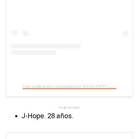
U
na publicación compartida por SUGA of BTS 민윤기 (@agustd)
PUBLICIDAD
J-Hope. 28 años.