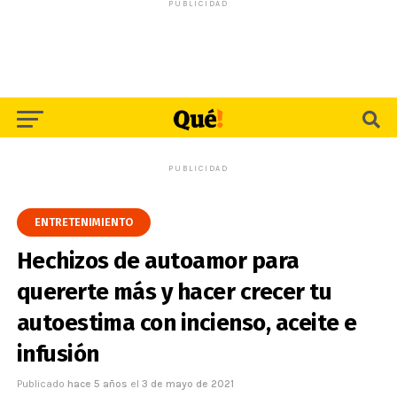
PUBLICIDAD
PUBLICIDAD
ENTRETENIMIENTO
Hechizos de autoamor para
quererte más y hacer crecer tu
autoestima con incienso, aceite e
infusión
Publicado
hace 5 años
el
3 de mayo de 2021