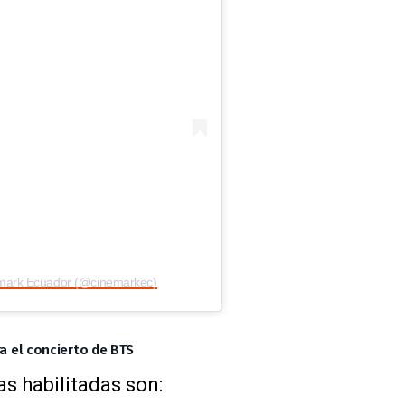
emark Ecuador (@cinemarkec)
ra el concierto de BTS
s habilitadas son: