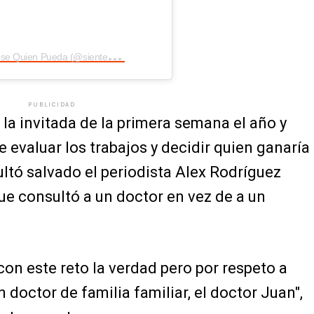
U
na publicación compartida por Sientese Quien Pueda (@sientesequienpueda)
PUBLICIDAD
 la invitada de la primera semana el año y
 evaluar los trabajos y decidir quien ganaría
ltó salvado el periodista Alex Rodríguez
que consultó a un doctor en vez de a un
on este reto la verdad pero por respeto a
doctor de familia familiar, el doctor Juan",