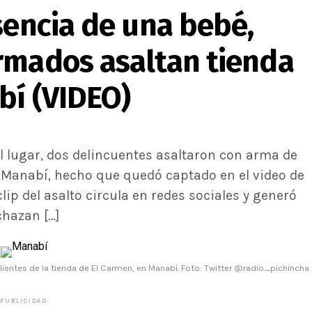
sencia de una bebé,
rmados asaltan tienda
bí (VIDEO)
l lugar, dos delincuentes asaltaron con arma de
e Manabí, hecho que quedó captado en el video de
lip del asalto circula en redes sociales y generó
chazan […]
ientes de la tienda de El Carmen, en Manabí. Foto: Twitter @radio_pichincha
PUBLICIDAD