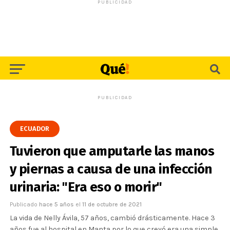
PUBLICIDAD
PUBLICIDAD
ECUADOR
Tuvieron que amputarle las manos
y piernas a causa de una infección
urinaria: "Era eso o morir"
Publicado
hace 5 años
el
11 de octubre de 2021
La vida de Nelly Ávila, 57 años, cambió drásticamente. Hace 3
años fue al hospital en Manta por lo que creyó era una simple