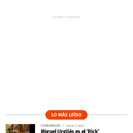
ADVERTISEMENT
LO MÁS LEÍDO
COMUNIDAD
hace 3 días
Miguel Urgilés es el ‘Rick’