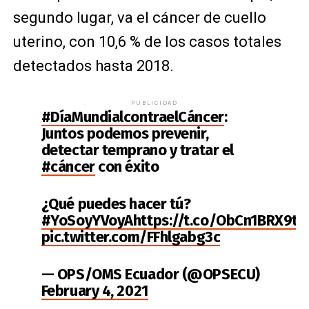
segundo lugar, va el cáncer de cuello
uterino, con 10,6 % de los casos totales
detectados hasta 2018.
PUBLICIDAD
#DíaMundialcontraelCáncer
:
Juntos podemos prevenir,
detectar temprano y tratar el
#cáncer
con éxito
¿Qué puedes hacer tú?
#YoSoyYVoyA
https://t.co/ObCn1BRX9t
pic.twitter.com/FFhlgabg3c
— OPS/OMS Ecuador (@OPSECU)
February 4, 2021