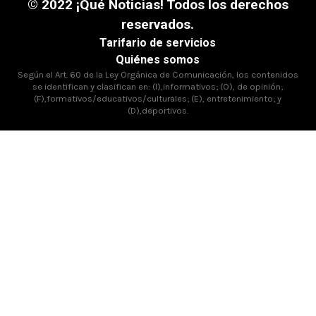
© 2022 ¡Qué Noticias! Todos los derechos
reservados.
Tarifario de servicios
Quiénes somos
Según el Art. 60 de la Ley Orgánica de Comunicación, los contenidos
se identifican y clasifican en: (I),informativos; (O), de opinión;
(F),formativos/educativos/culturales; (E), entretenimiento; y
(D),deportivos.