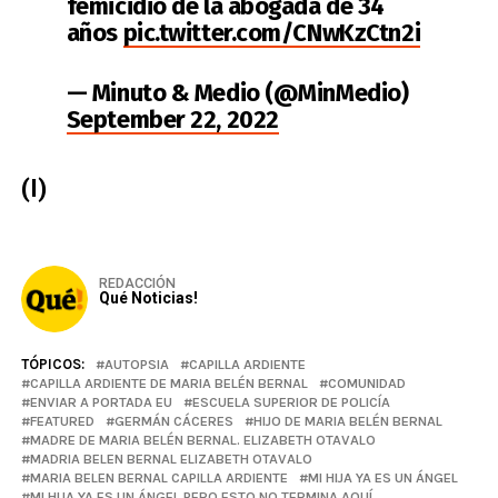
femicidio de la abogada de 34
años
pic.twitter.com/CNwKzCtn2i
— Minuto & Medio (@MinMedio)
September 22, 2022
(I)
REDACCIÓN
Qué Noticias!
TÓPICOS:
AUTOPSIA
CAPILLA ARDIENTE
CAPILLA ARDIENTE DE MARIA BELÉN BERNAL
COMUNIDAD
ENVIAR A PORTADA EU
ESCUELA SUPERIOR DE POLICÍA
FEATURED
GERMÁN CÁCERES
HIJO DE MARIA BELÉN BERNAL
MADRE DE MARIA BELÉN BERNAL. ELIZABETH OTAVALO
MADRIA BELEN BERNAL ELIZABETH OTAVALO
MARIA BELEN BERNAL CAPILLA ARDIENTE
MI HIJA YA ES UN ÁNGEL
MI HIJA YA ES UN ÁNGEL PERO ESTO NO TERMINA AQUÍ