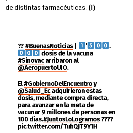
de distintas farmacéuticas.
(I)
??
#BuenasNoticias
|
’
.
dosis de la vacuna
#Sinovac
arribaron al
@AeropuertoUIO
.
El
#GobiernoDelEncuentro
y
@Salud_Ec
adquirieron estas
dosis, mediante compra directa,
para avanzar en la meta de
vacunar 9 millones de personas en
100 días.
#JuntosLoLogramos
????
pic.twitter.com/TuhQJT9Y1H