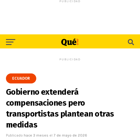
PUBLICIDAD
PUBLICIDAD
ECUADOR
Gobierno extenderá
compensaciones pero
transportistas plantean otras
medidas
Publicado
hace 3 meses
el
7 de mayo de 2026