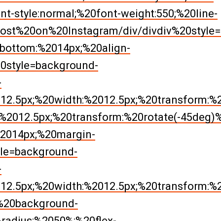
ont-style:normal;%20font-weight:550;%20line-
ost%20on%20Instagram/div/divdiv%20style=p
-bottom:%2014px;%20align-
20style=background-
-
12.5px;%20width:%2012.5px;%20transform:%2
%2012.5px;%20transform:%20rotate(-45deg)%
%2014px;%20margin-
yle=background-
-
12.5px;%20width:%2012.5px;%20transform:%20
=%20background-
radius:%2050%;%20flex-