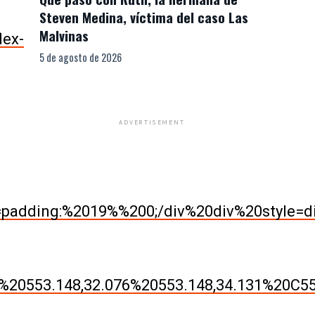
Steven Medina, víctima del caso Las
Malvinas
lex-
5 de agosto de 2026
ADVERTISEMENT
le=padding:%2019%%200;/div%20div%20style
%20553.148,32.076%20553.148,34.131%20C553