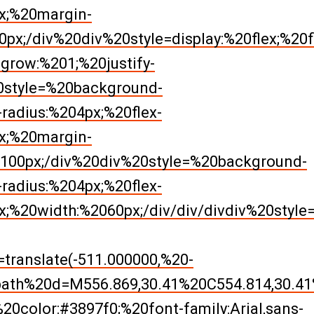
x;%20margin-
px;/div%20div%20style=display:%20flex;%20f
grow:%201;%20justify-
0style=%20background-
radius:%204px;%20flex-
x;%20margin-
100px;/div%20div%20style=%20background-
radius:%204px;%20flex-
x;%20width:%2060px;/div/div/divdiv%20sty
translate(-511.000000,%20-
path%20d=M556.869,30.41%20C554.814,30.41
0color:#3897f0;%20font-family:Arial,sans-