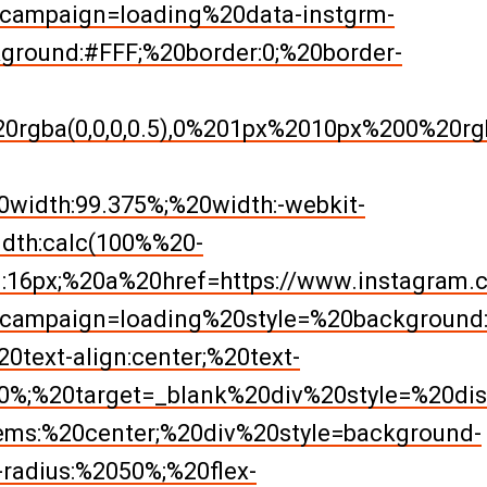
ampaign=loading%20data-instgrm-
ground:#FFF;%20border:0;%20border-
gba(0,0,0,0.5),0%201px%2010px%200%20rgba
0width:99.375%;%20width:-webkit-
dth:calc(100%%20-
g:16px;%20a%20href=https://www.instagram
ampaign=loading%20style=%20background:
0text-align:center;%20text-
0%;%20target=_blank%20div%20style=%20disp
tems:%20center;%20div%20style=background-
radius:%2050%;%20flex-