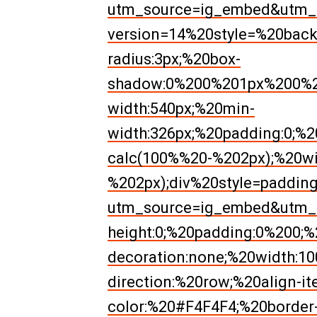
utm_source=ig_embed&utm_c
version=14%20style=%20back
radius:3px;%20box-
shadow:0%200%201px%200%20r
width:540px;%20min-
width:326px;%20padding:0;%2
calc(100%%20-%202px);%20wi
%202px);div%20style=paddin
utm_source=ig_embed&utm_c
height:0;%20padding:0%200;%2
decoration:none;%20width:10
direction:%20row;%20align-i
color:%20#F4F4F4;%20border-