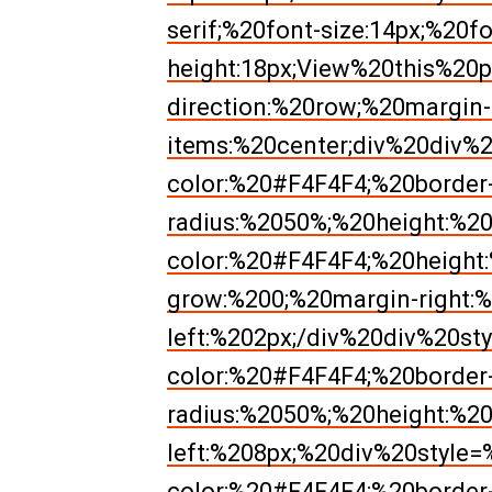
serif;%20font-size:14px;%20f
height:18px;View%20this%20p
direction:%20row;%20margin
items:%20center;div%20div%
color:%20#F4F4F4;%20border
radius:%2050%;%20height:%20
color:%20#F4F4F4;%20height:
grow:%200;%20margin-right:
left:%202px;/div%20div%20st
color:%20#F4F4F4;%20border
radius:%2050%;%20height:%20
left:%208px;%20div%20style
color:%20#F4F4F4;%20border-