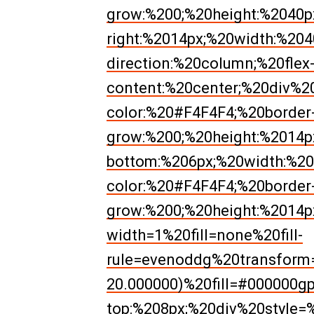
grow:%200;%20height:%2040p
right:%2014px;%20width:%2040
direction:%20column;%20flex-
content:%20center;%20div%2
color:%20#F4F4F4;%20border-
grow:%200;%20height:%2014p
bottom:%206px;%20width:%20
color:%20#F4F4F4;%20border-
grow:%200;%20height:%2014p
width=1%20fill=none%20fill-
rule=evenoddg%20transform=
20.000000)%20fill=#000000g
top:%208px;%20div%20style=%2