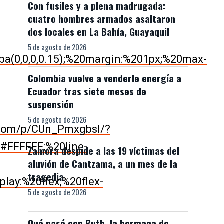
Con fusiles y a plena madrugada:
cuatro hombres armados asaltaron
dos locales en La Bahía, Guayaquil
5 de agosto de 2026
(0,0,0,0.15);%20margin:%201px;%20max-
Colombia vuelve a venderle energía a
Ecuador tras siete meses de
suspensión
5 de agosto de 2026
.com/p/CUn_Pmxgbsl/?
#FFFFFF;%20line-
Zamora despide a las 19 víctimas del
aluvión de Cantzama, a un mes de la
tragedia
lay:%20flex;%20flex-
5 de agosto de 2026
Qué pasó con Ruth, la hermana de