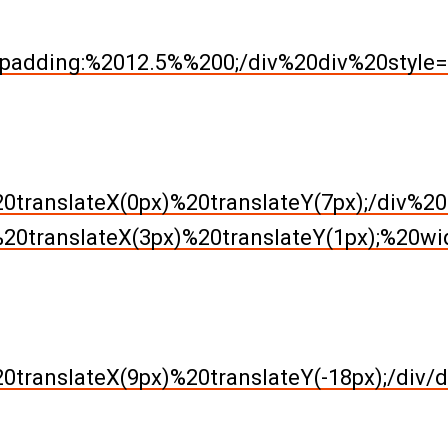
adding:%2012.5%%200;/div%20div%20style=di
0translateX(0px)%20translateY(7px);/div%2
20translateX(3px)%20translateY(1px);%20wid
translateX(9px)%20translateY(-18px);/div/d