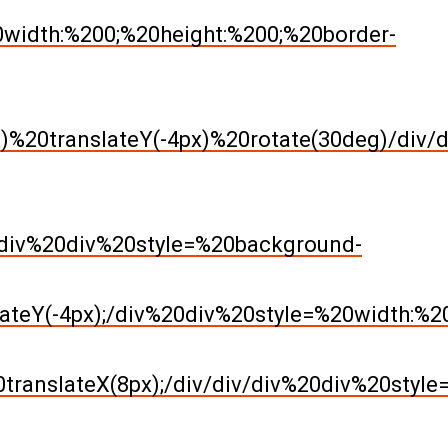
width:%200;%20height:%200;%20border-
%20translateY(-4px)%20rotate(30deg)/div/d
;/div%20div%20style=%20background-
ateY(-4px);/div%20div%20style=%20width:%2
ranslateX(8px);/div/div/div%20div%20style=d