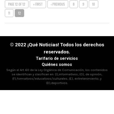
PAGE 12 OF 12
« FIRST
‹ PREVIOUS
8
9
10
11
12
© 2022 ¡Qué Noticias! Todos los derechos
reservados.
Tarifario de servicios
Quiénes somos
Según el Art. 60 de la Ley Orgánica de Comunicación, los contenidos
se identifican y clasifican en: (I),informativos; (O), de opinión;
(F),formativos/educativos/culturales; (E), entretenimiento; y
(D),deportivos.