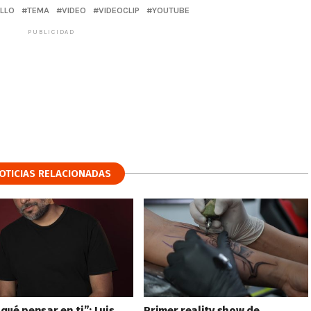
ILLO
TEMA
VIDEO
VIDEOCLIP
YOUTUBE
PUBLICIDAD
OTICIAS RELACIONADAS
qué pensar en ti”: Luis
Primer reality show de