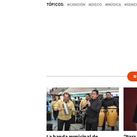
TÓPICOS:
CANCIÓN
DISCO
MÚSICA
SENC
N
La banda municipal de
“Para 