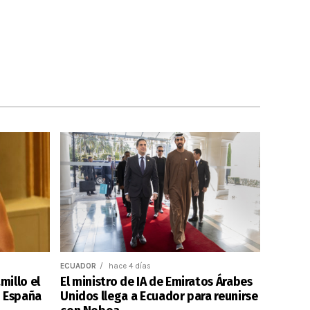
ECUADOR
hace 4 días
millo el
El ministro de IA de Emiratos Árabes
n España
Unidos llega a Ecuador para reunirse