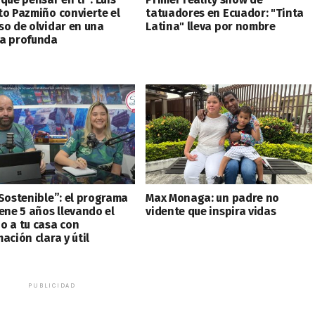
to Pazmiño convierte el
tatuadores en Ecuador: "Tinta
so de olvidar en una
Latina" lleva por nombre
a profunda
 Sostenible”: el programa
Max Monaga: un padre no
iene 5 años llevando el
vidente que inspira vidas
o a tu casa con
ación clara y útil
PUBLICIDAD