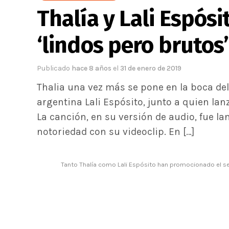
Thalía y Lali Espósi
‘lindos pero brutos
Publicado
hace 8 años
el
31 de enero de 2019
Thalia una vez más se pone en la boca del
argentina Lali Espósito, junto a quien lan
La canción, en su versión de audio, fue l
notoriedad con su videoclip. En […]
Tanto Thalía como Lali Espósito han promocionado el senc