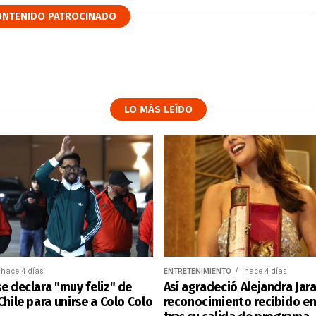
ONTENIDO PATROCINADO
LO MÁS LEÍDO
hace 4 días
ENTRETENIMIENTO
hace 4 días
e declara "muy feliz" de
Así agradeció Alejandra Jara
Chile para unirse a Colo Colo
reconocimiento recibido e