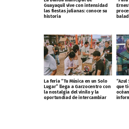
Guayaquil vive con intensidad
Ernes
las fiestas julianas: conoce su
proce
historia
balad
La feria “Tu Música en un Solo
“Azul
Lugar” llega a Garzocentro con
que t
la nostalgia del vinilo y la
océan
oportundiad de intercambiar
inform