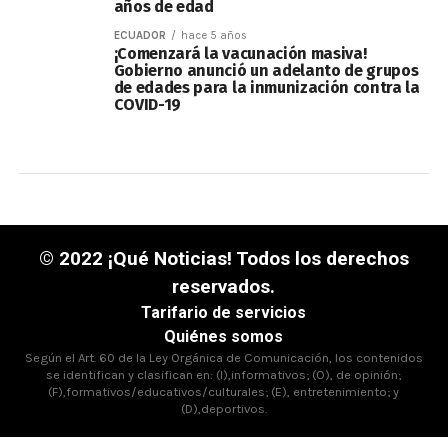
años de edad
ECUADOR
hace 5 años
¡Comenzará la vacunación masiva!
Gobierno anunció un adelanto de grupos
de edades para la inmunización contra la
COVID-19
© 2022 ¡Qué Noticias! Todos los derechos
reservados.
Tarifario de servicios
Quiénes somos
Según el Art. 60 de la Ley Orgánica de Comunicación, los contenidos
se identifican y clasifican en: (I),informativos; (O), de opinión;
(F),formativos/educativos/culturales; (E), entretenimiento; y
(D),deportivos.