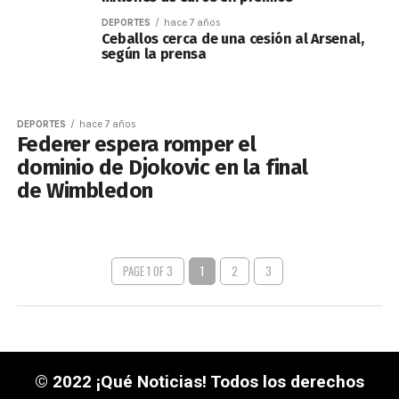
DEPORTES
hace 7 años
Ceballos cerca de una cesión al Arsenal,
según la prensa
DEPORTES
hace 7 años
Federer espera romper el
dominio de Djokovic en la final
de Wimbledon
PAGE 1 OF 3
1
2
3
© 2022 ¡Qué Noticias! Todos los derechos