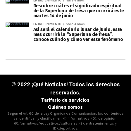
ENTRETENIMIENTO
hace 4 años
Descubre cuál es el significado espiritual
de la Superluna de fresa que ocurrirá este
martes 14 de junio
ENTRETENIMIENTO
hace 4 años
Así será el calendario lunar de junio, este
mes ocurrirá la “Superluna de fresa”,
conoce cuándo y cómo ver este fenómeno
© 2022 ¡Qué Noticias! Todos los derechos
reservados.
Tarifario de servicios
Quiénes somos
Según el Art. 60 de la Ley Orgánica de Comunicación, los contenidos
se identifican y clasifican en: (I),informativos; (O), de opinión;
(F),formativos/educativos/culturales; (E), entretenimiento; y
(D),deportivos.