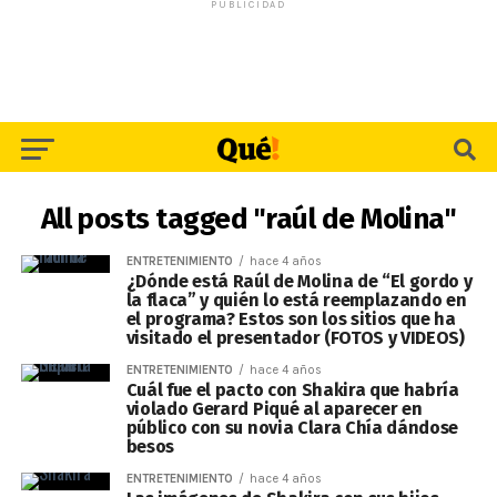
PUBLICIDAD
All posts tagged "raúl de Molina"
ENTRETENIMIENTO
hace 4 años
¿Dónde está Raúl de Molina de “El gordo y
la flaca” y quién lo está reemplazando en
el programa? Estos son los sitios que ha
visitado el presentador (FOTOS y VIDEOS)
ENTRETENIMIENTO
hace 4 años
Cuál fue el pacto con Shakira que habría
violado Gerard Piqué al aparecer en
público con su novia Clara Chía dándose
besos
ENTRETENIMIENTO
hace 4 años