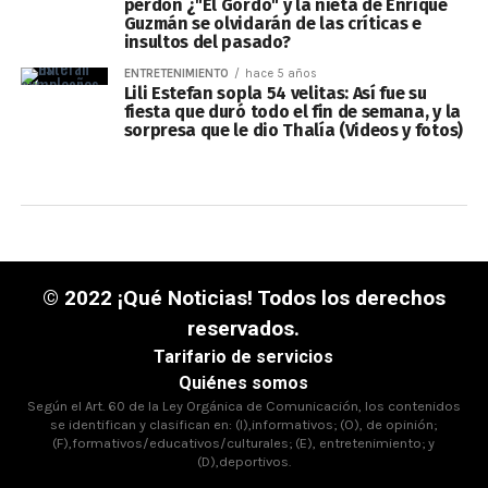
perdón ¿"El Gordo" y la nieta de Enrique
Guzmán se olvidarán de las críticas e
insultos del pasado?
ENTRETENIMIENTO
hace 5 años
Lili Estefan sopla 54 velitas: Así fue su
fiesta que duró todo el fin de semana, y la
sorpresa que le dio Thalía (Videos y fotos)
© 2022 ¡Qué Noticias! Todos los derechos
reservados.
Tarifario de servicios
Quiénes somos
Según el Art. 60 de la Ley Orgánica de Comunicación, los contenidos
se identifican y clasifican en: (I),informativos; (O), de opinión;
(F),formativos/educativos/culturales; (E), entretenimiento; y
(D),deportivos.