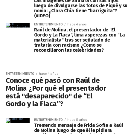
Las imágenes de Shakira con sus hijos
luego de divulgarse las fotos de Piqué y su
novia: ¿Clara Chía tiene "barriguita"?
(VIDEO)
ENTRETENIMIENTO
hace 4 años
Raúl de Molina, el presentador de "El
Gordo y La Flaca", lima asperezas con "La
materialista" tras ser señalado de
tratarla con racismo ¿Cómo se
reconciliaron las celebridades?
ENTRETENIMIENTO
hace 4 años
Conoce qué pasó con Raúl de
Molina ¿Por qué el presentador
está "desaparecido" de “El
Gordo y la Flaca”?
ENTRETENIMIENTO
hace 5 años
Tremendo mensaje de Frida Sofía a Raúl
de Molina luego de que él le pidiera