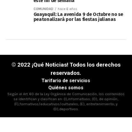
este fin de semana
COMUNIDAD
hace 6 años
Guayaquil: La avenida 9 de Octubre no se
peatonalizará por las fiestas julianas
© 2022 ¡Qué Noticias! Todos los derechos
reservados.
Tarifario de servicios
Quiénes somos
Según el Art. 60 de la Ley Orgánica de Comunicación, los contenidos
se identifican y clasifican en: (I),informativos; (O), de opinión;
(F),formativos/educativos/culturales; (E), entretenimiento; y
(D),deportivos.