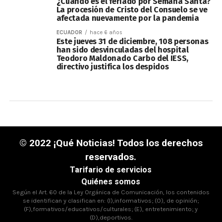
¿Cuándo es el feriado por Semana Santa?
La procesión de Cristo del Consuelo se ve
afectada nuevamente por la pandemia
ECUADOR
hace 6 años
Este jueves 31 de diciembre, 108 personas
han sido desvinculadas del hospital
Teodoro Maldonado Carbo del IESS,
directivo justifica los despidos
© 2022 ¡Qué Noticias! Todos los derechos
reservados.
Tarifario de servicios
Quiénes somos
Según el Art. 60 de la Ley Orgánica de Comunicación, los contenidos
se identifican y clasifican en: (I),informativos; (O), de opinión;
(F),formativos/educativos/culturales; (E), entretenimiento; y
(D),deportivos.