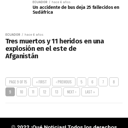
ECUADOR
hace 6 años
Un accidente de bus deja 25 fallecidos en
Sudáfrica
ECUADOR
hace 6 años
Tres muertos y 11 heridos en una
explosión en el este de
Afganistán
PAGE 9 OF 15
« FIRST
‹ PREVIOUS
5
6
7
8
9
10
11
12
13
NEXT ›
LAST »
© 2022 ¡Qué Noticias! Todos los derechos