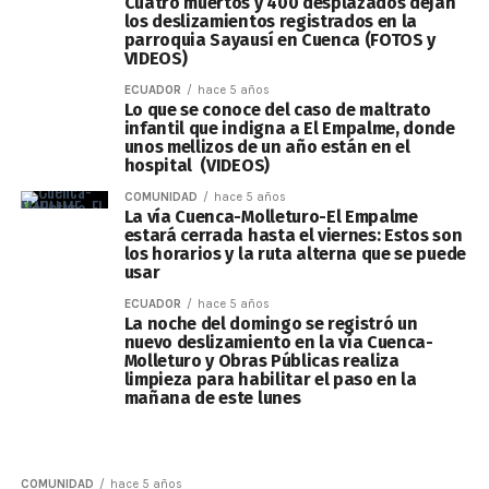
Cuatro muertos y 400 desplazados dejan
los deslizamientos registrados en la
parroquia Sayausí en Cuenca (FOTOS y
VIDEOS)
ECUADOR
hace 5 años
Lo que se conoce del caso de maltrato
infantil que indigna a El Empalme, donde
unos mellizos de un año están en el
hospital (VIDEOS)
COMUNIDAD
hace 5 años
La vía Cuenca-Molleturo-El Empalme
estará cerrada hasta el viernes: Estos son
los horarios y la ruta alterna que se puede
usar
ECUADOR
hace 5 años
La noche del domingo se registró un
nuevo deslizamiento en la vía Cuenca-
Molleturo y Obras Públicas realiza
limpieza para habilitar el paso en la
mañana de este lunes
COMUNIDAD
hace 5 años