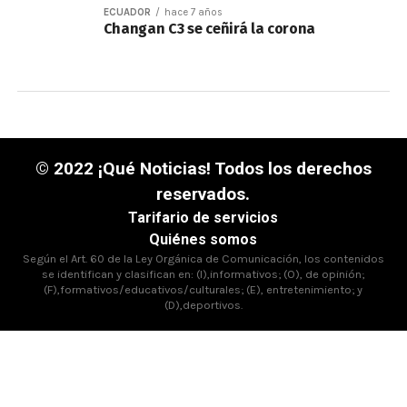
ECUADOR
hace 7 años
Changan C3 se ceñirá la corona
© 2022 ¡Qué Noticias! Todos los derechos
reservados.
Tarifario de servicios
Quiénes somos
Según el Art. 60 de la Ley Orgánica de Comunicación, los contenidos
se identifican y clasifican en: (I),informativos; (O), de opinión;
(F),formativos/educativos/culturales; (E), entretenimiento; y
(D),deportivos.