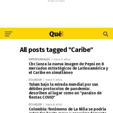
PUBLICIDAD
All posts tagged "Caribe"
EMPRESARIALES
hace 2 años
Cbc lanza la nueva imagen de Pepsi en 8
mercados estratégicos de Latinoamérica y
el Caribe en simultáneo
ECUADOR
hace 5 años
Tulum bajo la mirada mundial por sus
débiles protocolos de pandemia:
describen al lugar como un "paraíso de
fiestas COVID"
ECUADOR
hace 6 años
Colombia: fenómeno de La Niña se podría