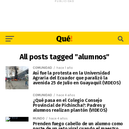
PUBLICIDAD
All posts tagged "alumnos"
COMUNIDAD
hace 1 año
Así fue la protesta en la Universidad
Agraria del Ecuador que paralizó la
avenida 25 de Julio en Guayaquil (VIDEOS)
COMUNIDAD
hace 4 años
¿Qué pasa en el Colegio Consejo
Provincial de Pichincha?: Padres y
alumnos realizan plantón (VIDEOS)
MUNDO
hace 4 años
Prenden fuego cabello de un alumno como
parte de un reto viral cuando el maestro