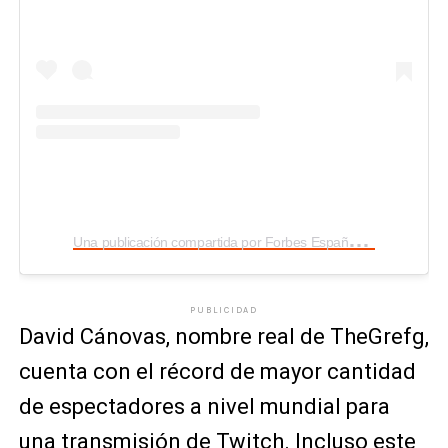
U
na publicación compartida por Forbes España (@forbes_es)
PUBLICIDAD
David Cánovas, nombre real de TheGrefg,
cuenta con el récord de mayor cantidad
de espectadores a nivel mundial para
una transmisión de Twitch. Incluso este