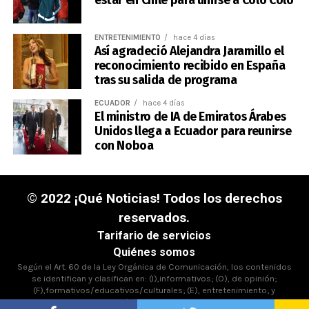
estar en Chile para unirse a Colo Colo
ENTRETENIMIENTO
hace 4 días
Así agradeció Alejandra Jaramillo el
reconocimiento recibido en España
tras su salida de programa
ECUADOR
hace 4 días
El ministro de IA de Emiratos Árabes
Unidos llega a Ecuador para reunirse
con Noboa
© 2022 ¡Qué Noticias! Todos los derechos
reservados.
Tarifario de servicios
Quiénes somos
Según el Art. 60 de la Ley Orgánica de Comunicación, los contenidos
se identifican y clasifican en: (I),informativos; (O), de opinión;
(F),formativos/educativos/culturales; (E), entretenimiento; y
(D),deportivos.