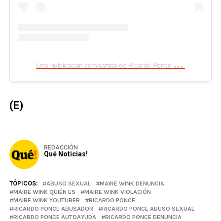
U
na publicación compartida de Ricardo Ponce (@ricardoponce)
(E)
REDACCIÓN
Qué Noticias!
TÓPICOS:
ABUSO SEXUAL
MAIRE WINK DENUNCIA
MAIRE WINK QUIÉN ES
MAIRE WINK VIOLACIÓN
MAIRE WINK YOUTUBER
RICARDO PONCE
RICARDO PONCE ABUSADOR
RICARDO PONCE ABUSO SEXUAL
RICARDO PONCE AUTOAYUDA
RICARDO PONCE DENUNCIA