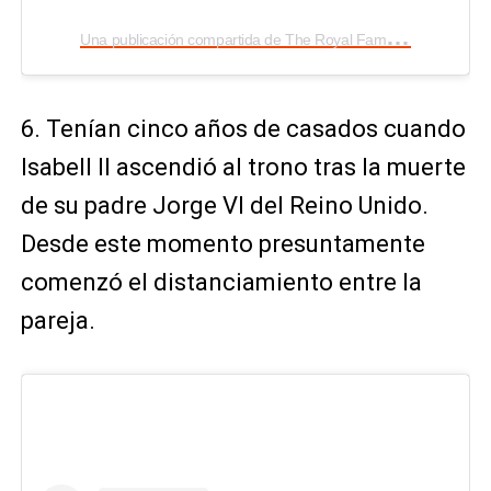
U
na publicación compartida de The Royal Family (@theroyalfamily)
6. Tenían cinco años de casados cuando
Isabell II ascendió al trono tras la muerte
de su padre Jorge VI del Reino Unido.
Desde este momento presuntamente
comenzó el distanciamiento entre la
pareja.