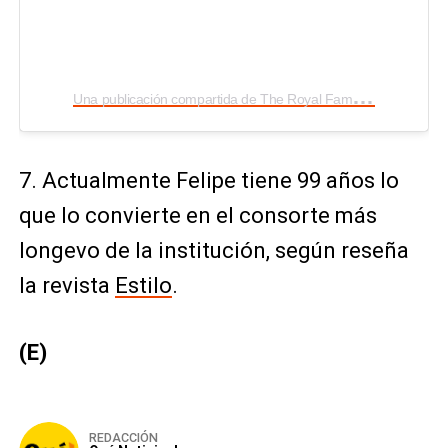
U
na publicación compartida de The Royal Family (@theroyalfamily)
7. Actualmente Felipe tiene 99 años lo
que lo convierte en el consorte más
longevo de la institución, según reseña
la revista
Estilo
.
(E)
REDACCIÓN