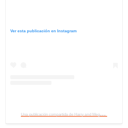
Ver esta publicación en Instagram
U
na publicación compartida de Harry and Meghan (FAN ACCOUNT) (@royalsussexwindsors.__)