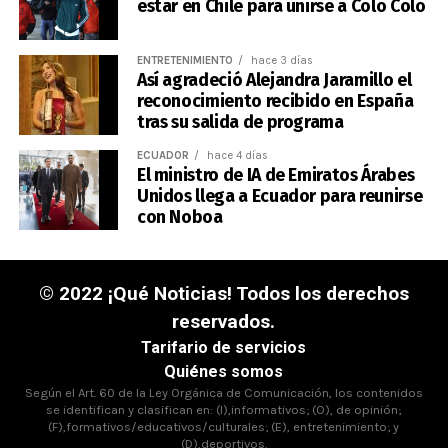
estar en Chile para unirse a Colo Colo
ENTRETENIMIENTO
hace 3 días
Así agradeció Alejandra Jaramillo el
reconocimiento recibido en España
tras su salida de programa
ECUADOR
hace 4 días
El ministro de IA de Emiratos Árabes
Unidos llega a Ecuador para reunirse
con Noboa
© 2022 ¡Qué Noticias! Todos los derechos
reservados.
Tarifario de servicios
Quiénes somos
Según el Art. 60 de la Ley Orgánica de Comunicación, los contenidos
se identifican y clasifican en: (I),informativos; (O), de opinión;
(F),formativos/educativos/culturales; (E), entretenimiento; y
(D),deportivos.