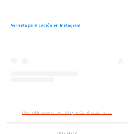
Ver esta publicación en Instagram
U
na publicación compartida por Carolina Jaume (@carolinajaume)
PUBLICIDAD